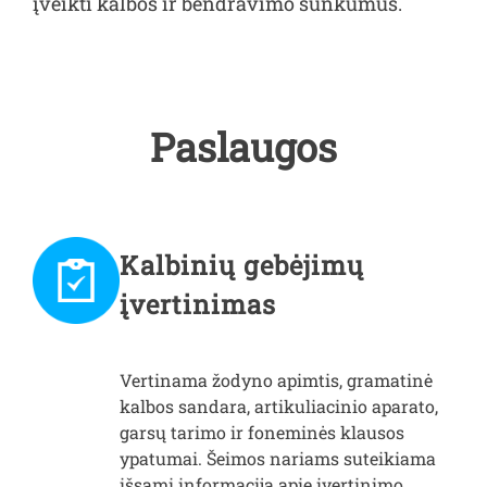
įveikti kalbos ir bendravimo sunkumus.
Paslaugos
Kalbinių gebėjimų
įvertinimas
Vertinama žodyno apimtis, gramatinė
kalbos sandara, artikuliacinio aparato,
garsų tarimo ir foneminės klausos
ypatumai. Šeimos nariams suteikiama
išsami informacija apie įvertinimo