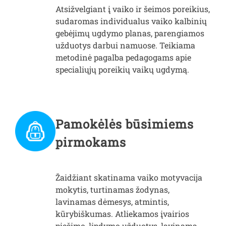
Atsižvelgiant į vaiko ir šeimos poreikius,
sudaromas individualus vaiko kalbinių
gebėjimų ugdymo planas, parengiamos
užduotys darbui namuose. Teikiama
metodinė pagalba pedagogams apie
specialiųjų poreikių vaikų ugdymą.
Pamokėlės būsimiems
pirmokams
Žaidžiant skatinama vaiko motyvacija
mokytis, turtinamas žodynas,
lavinamas dėmesys, atmintis,
kūrybiškumas. Atliekamos įvairios
piešimo, lipdymo užduotys, lavinama