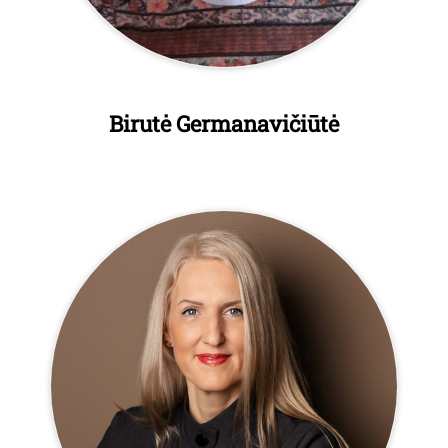
Birutė Germanavičiūtė