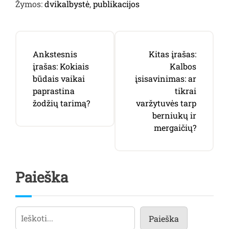
Žymos:
dvikalbystė
,
publikacijos
Navigacija
Ankstesnis
Kitas įrašas:
tarp
įrašas:
Kokiais
Kalbos
būdais vaikai
įsisavinimas: ar
įrašų
paprastina
tikrai
žodžių tarimą?
varžytuvės tarp
berniukų ir
mergaičių?
Paieška
Paieška
Paieška