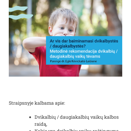
Straipsnyje kalbama apie:
Dvikalbių / daugiakalbių vaikų kalbos
raidą,
Kokie yra dvikalbių vaikų raštingumo