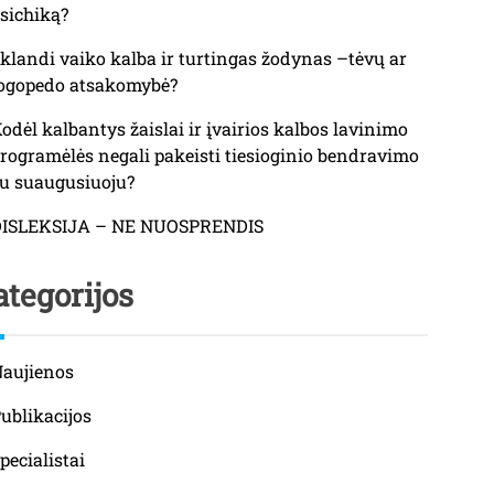
sichiką?
klandi vaiko kalba ir turtingas žodynas –tėvų ar
ogopedo atsakomybė?
odėl kalbantys žaislai ir įvairios kalbos lavinimo
rogramėlės negali pakeisti tiesioginio bendravimo
u suaugusiuoju?
DISLEKSIJA – NE NUOSPRENDIS
tegorijos
aujienos
ublikacijos
pecialistai