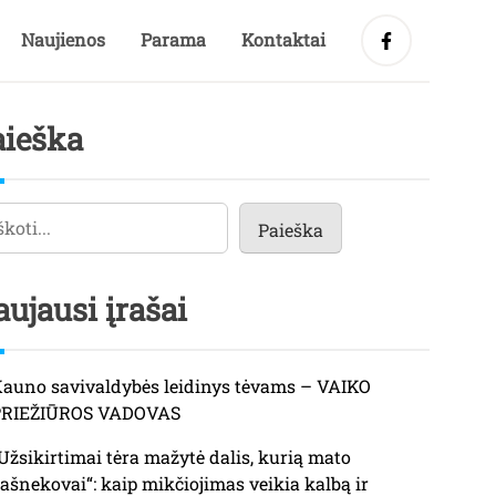
Naujienos
Parama
Kontaktai
aieška
eška
Paieška
ujausi įrašai
auno savivaldybės leidinys tėvams – VAIKO
PRIEŽIŪROS VADOVAS
Užsikirtimai tėra mažytė dalis, kurią mato
ašnekovai“: kaip mikčiojimas veikia kalbą ir