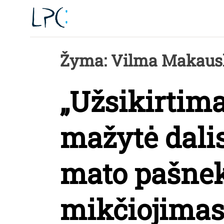
Skip
to
content
Žyma:
Vilma Makaus
„Užsikirtima
mažytė dalis
mato pašnek
mikčiojimas