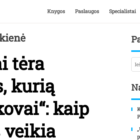
Knygos
Paslaugos
Specialistai
kienė
P
i tėra
Pai
, kurią
Na
ovai“: kaip
K
 veikia
„
p