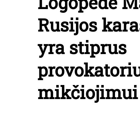
Logopedė M
Rusijos kara
yra stiprus
provokatori
mikčiojimui 