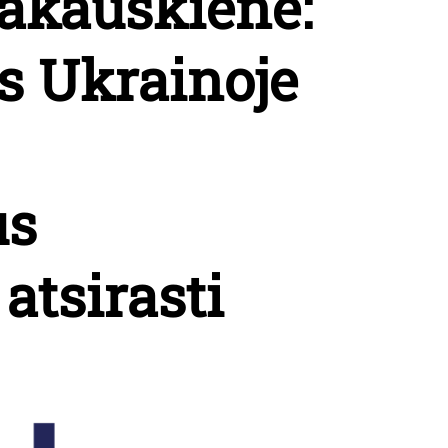
akauskienė:
s Ukrainoje
us
atsirasti