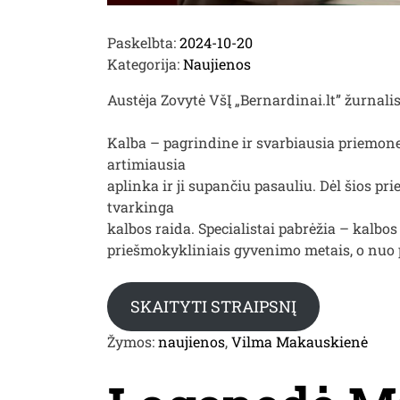
Paskelbta:
2024-10-20
Kategorija:
Naujienos
Austėja Zovytė VšĮ „Bernardinai.lt” žurnalis
Kalba – pagrindine ir svarbiausia priemone
artimiausia
aplinka ir ji supančiu pasauliu. Dėl šios pr
tvarkinga
kalbos raida. Specialistai pabrėžia – kalbos
priešmokykliniais gyvenimo metais, o nuo
SKAITYTI STRAIPSNĮ
Žymos:
naujienos
,
Vilma Makauskienė