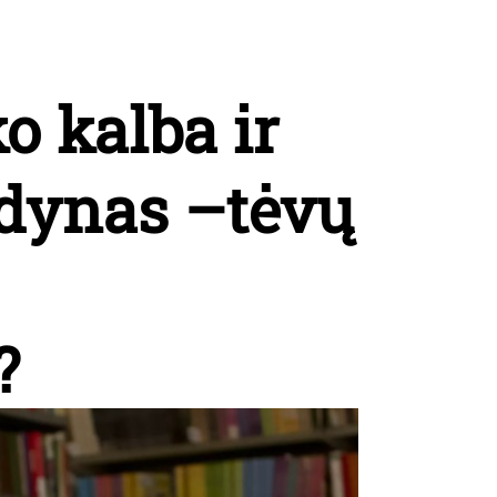
o kalba ir
odynas –tėvų
?