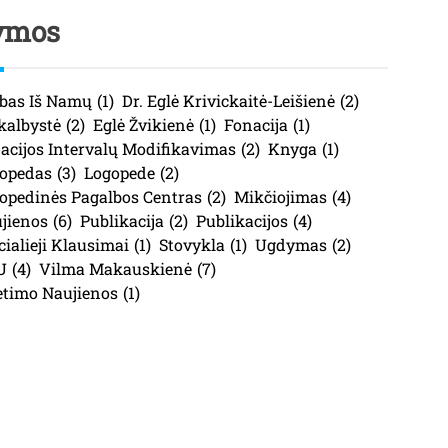
ymos
bas Iš Namų
(1)
Dr. Eglė Krivickaitė-Leišienė
(2)
kalbystė
(2)
Eglė Žvikienė
(1)
Fonacija
(1)
acijos Intervalų Modifikavimas
(2)
Knyga
(1)
opedas
(3)
Logopede
(2)
opedinės Pagalbos Centras
(2)
Mikčiojimas
(4)
jienos
(6)
Publikacija
(2)
Publikacijos
(4)
cialieji Klausimai
(1)
Stovykla
(1)
Ugdymas
(2)
U
(4)
Vilma Makauskienė
(7)
etimo Naujienos
(1)