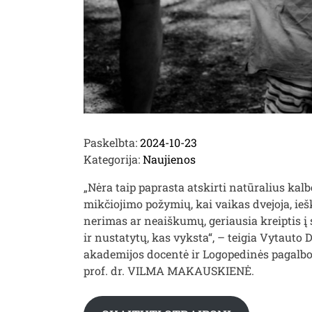
Paskelbta:
2024-10-23
Kategorija:
Naujienos
„Nėra taip paprasta atskirti natūralius k
mikčiojimo požymių, kai vaikas dvejoja, ieš
nerimas ar neaiškumų, geriausia kreiptis į s
ir nustatytų, kas vyksta“, – teigia Vytauto 
akademijos docentė ir Logopedinės pagalbos
prof. dr. VILMA MAKAUSKIENĖ.