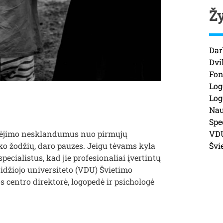
Ž
Dar
Dvi
Fon
Log
Log
Nau
Spe
VD
albėjimo nesklandumus nuo pirmųjų
Švi
ko žodžių, daro pauzes. Jeigu tėvams kyla
pecialistus, kad jie profesionaliai įvertintų
Didžiojo universiteto (VDU) Švietimo
 centro direktorė, logopedė ir psichologė