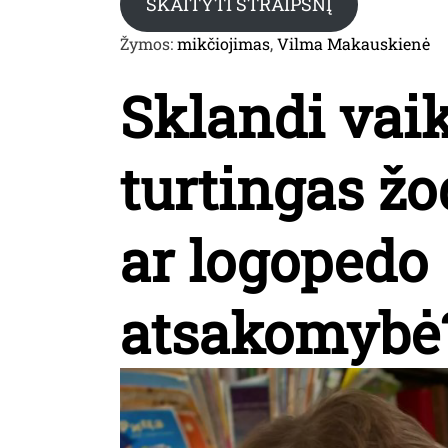
SKAITYTI STRAIPSNĮ
Žymos:
mikčiojimas
,
Vilma Makauskienė
Sklandi vaik
turtingas ž
ar logopedo
atsakomybė