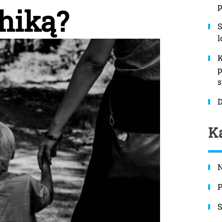
p
chiką?
S
l
K
p
s
Ka
N
P
S