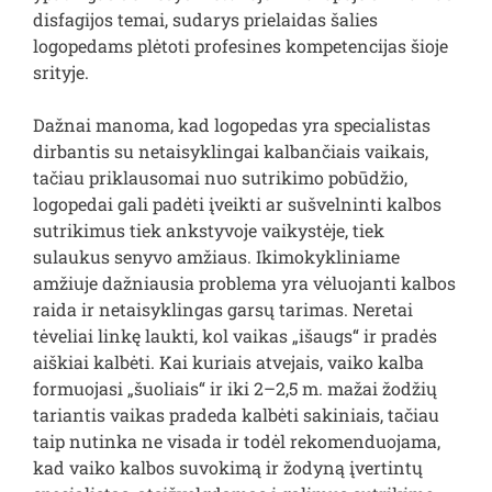
disfagijos temai, sudarys prielaidas šalies
logopedams plėtoti profesines kompetencijas šioje
srityje.
Dažnai manoma, kad logopedas yra specialistas
dirbantis su netaisyklingai kalbančiais vaikais,
tačiau priklausomai nuo sutrikimo pobūdžio,
logopedai gali padėti įveikti ar sušvelninti kalbos
sutrikimus tiek ankstyvoje vaikystėje, tiek
sulaukus senyvo amžiaus. Ikimokykliniame
amžiuje dažniausia problema yra vėluojanti kalbos
raida ir netaisyklingas garsų tarimas. Neretai
tėveliai linkę laukti, kol vaikas „išaugs“ ir pradės
aiškiai kalbėti. Kai kuriais atvejais, vaiko kalba
formuojasi „šuoliais“ ir iki 2–2,5 m. mažai žodžių
tariantis vaikas pradeda kalbėti sakiniais, tačiau
taip nutinka ne visada ir todėl rekomenduojama,
kad vaiko kalbos suvokimą ir žodyną įvertintų