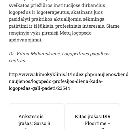
sveikatos priežiūros institucijose dirbančius
logopedus ir logoterapeutus, skatinant juos
pasidalyti praktikos aktualijomis, sėkminga
patirtimi ir iššūkiais, profesiniais interesais. Šiame
renginyje vyks pirmieji Metų logopedo
apdovanojimai.
Dr. Vilma Makauskienė, Logopedinės pagalbos
centras
http://www.ikimokyklinis.lt/index.php/naujienos/bend
naujienos/logopedo-profesijos-diena-kada-
logopedas-gali-padeti/23544
Navigacija
Ankstesnis
Kitas įrašas:
DIR
tarp
įrašas:
Garso S
Floortime –