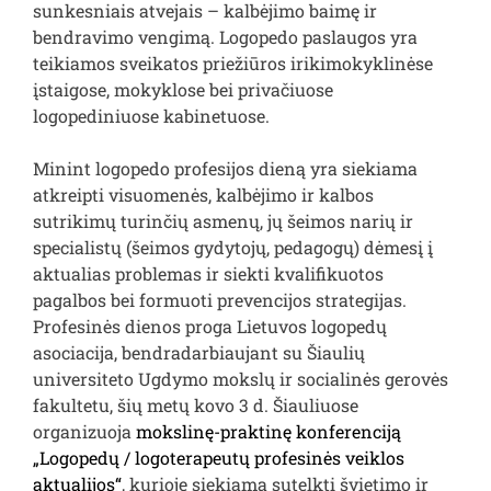
sunkesniais atvejais – kalbėjimo baimę ir
bendravimo vengimą. Logopedo paslaugos yra
teikiamos sveikatos priežiūros irikimokyklinėse
įstaigose, mokyklose bei privačiuose
logopediniuose kabinetuose.
Minint logopedo profesijos dieną yra siekiama
atkreipti visuomenės, kalbėjimo ir kalbos
sutrikimų turinčių asmenų, jų šeimos narių ir
specialistų (šeimos gydytojų, pedagogų) dėmesį į
aktualias problemas ir siekti kvalifikuotos
pagalbos bei formuoti prevencijos strategijas.
Profesinės dienos proga Lietuvos logopedų
asociacija, bendradarbiaujant su Šiaulių
universiteto Ugdymo mokslų ir socialinės gerovės
fakultetu, šių metų kovo 3 d. Šiauliuose
organizuoja
mokslinę-praktinę konferenciją
„Logopedų / logoterapeutų profesinės veiklos
aktualijos“
, kurioje siekiama sutelkti švietimo ir