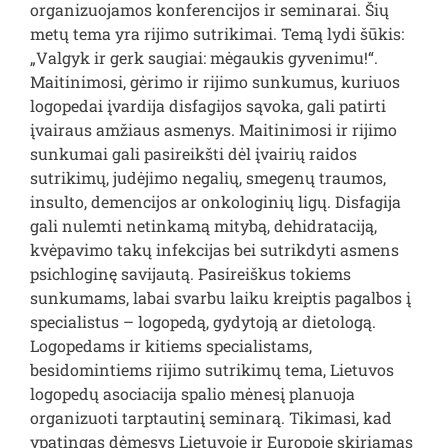
organizuojamos konferencijos ir seminarai. Šių
metų tema yra rijimo sutrikimai. Temą lydi šūkis:
„Valgyk ir gerk saugiai: mėgaukis gyvenimu!“.
Maitinimosi, gėrimo ir rijimo sunkumus, kuriuos
logopedai įvardija disfagijos sąvoka, gali patirti
įvairaus amžiaus asmenys. Maitinimosi ir rijimo
sunkumai gali pasireikšti dėl įvairių raidos
sutrikimų, judėjimo negalių, smegenų traumos,
insulto, demencijos ar onkologinių ligų. Disfagija
gali nulemti netinkamą mitybą, dehidrataciją,
kvėpavimo takų infekcijas bei sutrikdyti asmens
psichloginę savijautą. Pasireiškus tokiems
sunkumams, labai svarbu laiku kreiptis pagalbos į
specialistus – logopedą, gydytoją ar dietologą.
Logopedams ir kitiems specialistams,
besidomintiems rijimo sutrikimų tema, Lietuvos
logopedų asociacija spalio mėnesį planuoja
organizuoti tarptautinį seminarą. Tikimasi, kad
ypatingas dėmesys Lietuvoje ir Europoje skiriamas