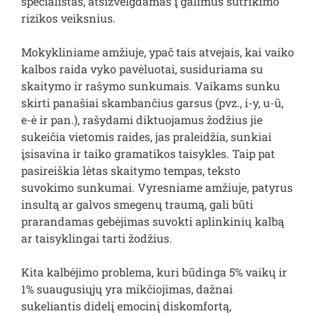
specialistas, atsižvelgdamas į galimus sutrikimo
rizikos veiksnius.
Mokykliniame amžiuje, ypač tais atvejais, kai vaiko
kalbos raida vyko pavėluotai, susiduriama su
skaitymo ir rašymo sunkumais. Vaikams sunku
skirti panašiai skambančius garsus (pvz., i-y, u-ū,
e-ė ir pan.), rašydami diktuojamus žodžius jie
sukeičia vietomis raides, jas praleidžia, sunkiai
įsisavina ir taiko gramatikos taisykles. Taip pat
pasireiškia lėtas skaitymo tempas, teksto
suvokimo sunkumai. Vyresniame amžiuje, patyrus
insultą ar galvos smegenų traumą, gali būti
prarandamas gebėjimas suvokti aplinkinių kalbą
ar taisyklingai tarti žodžius.
Kita kalbėjimo problema, kuri būdinga 5% vaikų ir
1% suaugusiųjų yra mikčiojimas, dažnai
sukeliantis didelį emocinį diskomfortą,