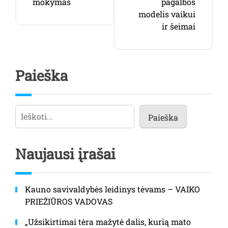
mokymas
pagalbos
įrašų
modelis vaikui
ir šeimai
Paieška
Paieška
Paieška
Naujausi įrašai
Kauno savivaldybės leidinys tėvams – VAIKO
PRIEŽIŪROS VADOVAS
„Užsikirtimai tėra mažytė dalis, kurią mato