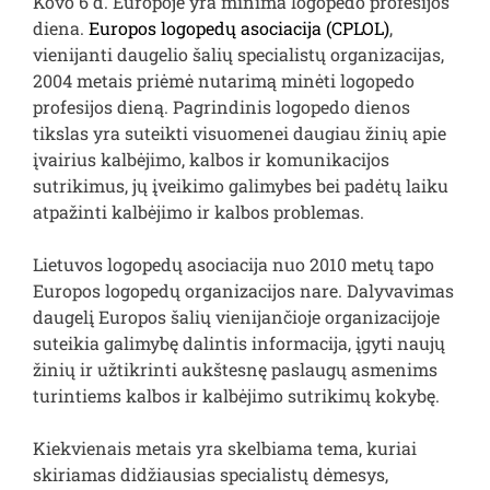
Kovo 6 d. Europoje yra minima logopedo profesijos
diena.
Europos logopedų asociacija (CPLOL)
,
vienijanti daugelio šalių specialistų organizacijas,
2004 metais priėmė nutarimą minėti logopedo
profesijos dieną. Pagrindinis logopedo dienos
tikslas yra suteikti visuomenei daugiau žinių apie
įvairius kalbėjimo, kalbos ir komunikacijos
sutrikimus, jų įveikimo galimybes bei padėtų laiku
atpažinti kalbėjimo ir kalbos problemas.
Lietuvos logopedų asociacija nuo 2010 metų tapo
Europos logopedų organizacijos nare. Dalyvavimas
daugelį Europos šalių vienijančioje organizacijoje
suteikia galimybę dalintis informacija, įgyti naujų
žinių ir užtikrinti aukštesnę paslaugų asmenims
turintiems kalbos ir kalbėjimo sutrikimų kokybę.
Kiekvienais metais yra skelbiama tema, kuriai
skiriamas didžiausias specialistų dėmesys,