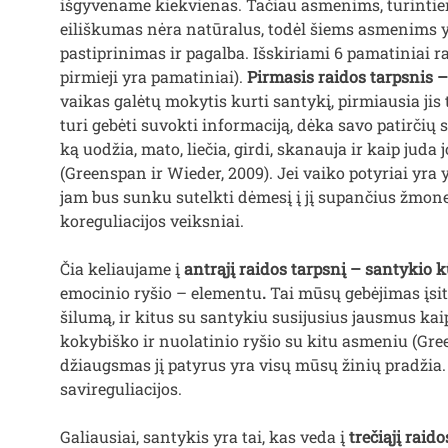
išgyvename kiekvienas. Tačiau asmenims, turintiem
eiliškumas nėra natūralus, todėl šiems asmenims yp
pastiprinimas ir pagalba. Išskiriami 6 pamatiniai r
pirmieji yra pamatiniai).
Pirmasis raidos tarpsnis –
vaikas galėtų mokytis kurti santykį, pirmiausia jis tu
turi gebėti suvokti informaciją, dėka savo patirčių 
ką uodžia, mato, liečia, girdi, skanauja ir kaip juda
(Greenspan ir Wieder, 2009). Jei vaiko potyriai yr
jam bus sunku sutelkti dėmesį į jį supančius žmones
koreguliacijos veiksniai.
Čia keliaujame į
antrąjį raidos tarpsnį – santykio 
emocinio ryšio – elementu
.
Tai mūsų gebėjimas įsit
šilumą, ir kitus su santykiu susijusius jausmus kai
kokybiško ir nuolatinio ryšio su kitu asmeniu (Green
džiaugsmas jį patyrus yra visų mūsų žinių pradžia.
savireguliacijos.
Galiausiai, santykis yra tai, kas veda į
trečiąjį raid