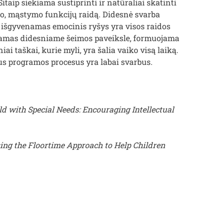
itaip siekiama sustiprinti ir natūraliai skatinti
, mąstymo funkcijų raidą. Didesnė svarba
se išgyvenamas emocinis ryšys yra visos raidos
okiamas didesniame šeimos paveiksle, formuojama
ai taškai, kurie myli, yra šalia vaiko visą laiką.
sus programos procesus yra labai svarbus.
ld with Special Needs: Encouraging Intellectual
ing the Floortime Approach to Help Children