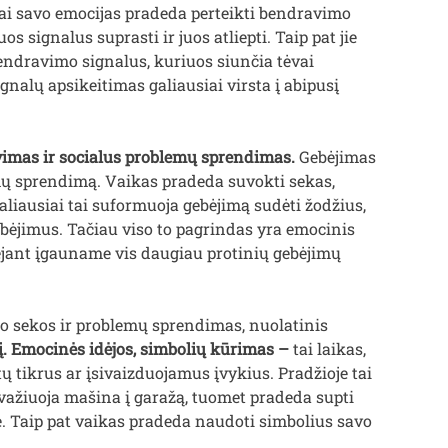
ai savo emocijas pradeda perteikti bendravimo
uos signalus suprasti ir juos atliepti. Taip pat jie
 bendravimo signalus, kuriuos siunčia tėvai
gnalų apsikeitimas galiausiai virsta į abipusį
vimas ir socialus problemų sprendimas.
Gebėjimas
lemų sprendimą. Vaikas pradeda suvokti sekas,
aliausiai tai suformuoja gebėjimą sudėti žodžius,
bėjimus. Tačiau viso to pagrindas yra emocinis
gėjant įgauname vis daugiau protinių gebėjimų
io sekos ir problemų sprendimas, nuolatinis
į. Emocinės idėjos, simbolių kūrimas –
tai laikas,
 tikrus ar įsivaizduojamus įvykius. Pradžioje tai
a važiuoja mašina į garažą, tuomet pradeda supti
je. Taip pat vaikas pradeda naudoti simbolius savo