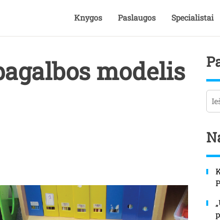
Knygos
Paslaugos
Specialistai
P
pagalbos modelis
Pai
Na
K
„
p