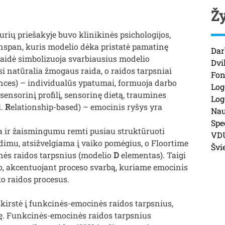
Ž
rių priešakyje buvo klinikinės psichologijos,
eenspan, kuris modelio dėka pristatė pamatinę
Dar
aidė simbolizuoja svarbiausius modelio
Dvi
i natūralia žmogaus raida, o raidos tarpsniai
Fon
ences) – individualūs ypatumai, formuoja darbo
Log
sensorinį profilį, sensorinę dietą, traumines
Log
l.
R
elationship-based) – emocinis ryšys yra
Nau
Spe
a ir žaismingumu remti pusiau struktūruoti
VD
dimu, atsižvelgiama į vaiko pomėgius, o Floortime
Švi
inės raidos tarpsnius (modelio
D
elementas). Taigi
o, akcentuojant proceso svarbą, kuriame emocinis
ko raidos procesus.
kirstė į funkcinės-emocinės raidos tarpsnius,
ę. Funkcinės-emocinės raidos tarpsnius