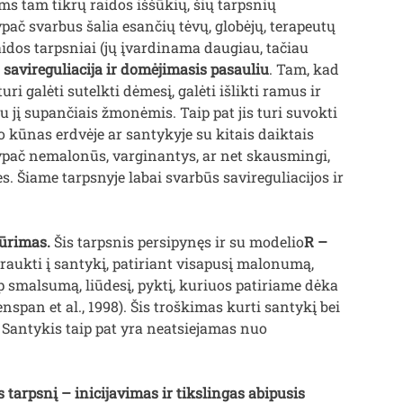
s tam tikrų raidos iššūkių, šių tarpsnių
ač svarbus šalia esančių tėvų, globėjų, terapeutų
aidos tarpsniai (jų įvardinama daugiau, tačiau
 savireguliacija ir domėjimasis pasauliu
. Tam, kad
ri galėti sutelkti dėmesį, galėti išlikti ramus ir
su jį supančiais žmonėmis. Taip pat jis turi suvokti
 jo kūnas erdvėje ar santykyje su kitais daiktais
a ypač nemalonūs, varginantys, ar net skausmingi,
. Šiame tarpsnyje labai svarbūs savireguliacijos ir
kūrimas.
Šis tarpsnis persipynęs ir su modelio
R –
raukti į santykį, patiriant visapusį malonumą,
p smalsumą, liūdesį, pyktį, kuriuos patiriame dėka
span et al., 1998). Šis troškimas kurti santykį bei
 Santykis taip pat yra neatsiejamas nuo
os tarpsnį – inicijavimas ir tikslingas abipusis