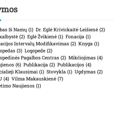
ymos
bas Iš Namų
(1)
Dr. Eglė Krivickaitė-Leišienė
(2)
kalbystė
(2)
Eglė Žvikienė
(1)
Fonacija
(1)
acijos Intervalų Modifikavimas
(2)
Knyga
(1)
opedas
(3)
Logopede
(2)
opedinės Pagalbos Centras
(2)
Mikčiojimas
(4)
jienos
(6)
Publikacija
(2)
Publikacijos
(4)
cialieji Klausimai
(1)
Stovykla
(1)
Ugdymas
(2)
U
(4)
Vilma Makauskienė
(7)
etimo Naujienos
(1)