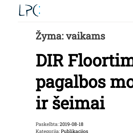
Skip
to
content
Žyma:
vaikams
DIR Floorti
pagalbos mo
ir šeimai
Paskelbta:
2019-08-18
Kategorija:
Publikacijos