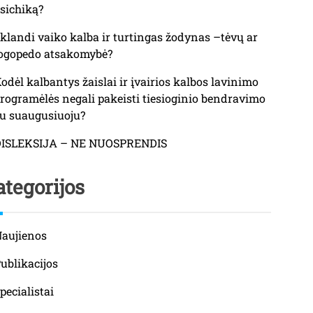
sichiką?
klandi vaiko kalba ir turtingas žodynas –tėvų ar
ogopedo atsakomybė?
odėl kalbantys žaislai ir įvairios kalbos lavinimo
rogramėlės negali pakeisti tiesioginio bendravimo
u suaugusiuoju?
DISLEKSIJA – NE NUOSPRENDIS
tegorijos
aujienos
ublikacijos
pecialistai