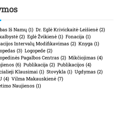
ymos
bas Iš Namų
(1)
Dr. Eglė Krivickaitė-Leišienė
(2)
kalbystė
(2)
Eglė Žvikienė
(1)
Fonacija
(1)
acijos Intervalų Modifikavimas
(2)
Knyga
(1)
opedas
(3)
Logopede
(2)
opedinės Pagalbos Centras
(2)
Mikčiojimas
(4)
jienos
(6)
Publikacija
(2)
Publikacijos
(4)
cialieji Klausimai
(1)
Stovykla
(1)
Ugdymas
(2)
U
(4)
Vilma Makauskienė
(7)
etimo Naujienos
(1)