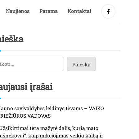
Naujienos
Parama
Kontaktai
aieška
eška
Paieška
ujausi įrašai
auno savivaldybės leidinys tėvams – VAIKO
PRIEŽIŪROS VADOVAS
Užsikirtimai tėra mažytė dalis, kurią mato
ašnekovai“: kaip mikčiojimas veikia kalbą ir