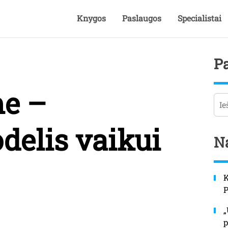
Knygos
Paslaugos
Specialistai
P
me –
Pai
delis vaikui
Na
K
„
p