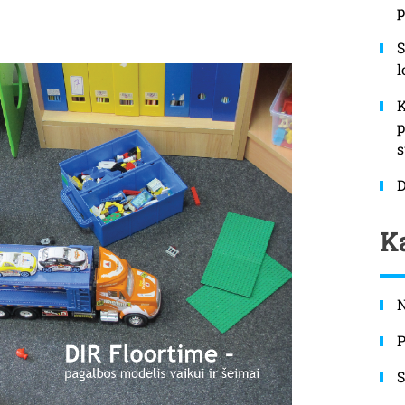
p
S
l
K
p
s
Ka
N
P
S