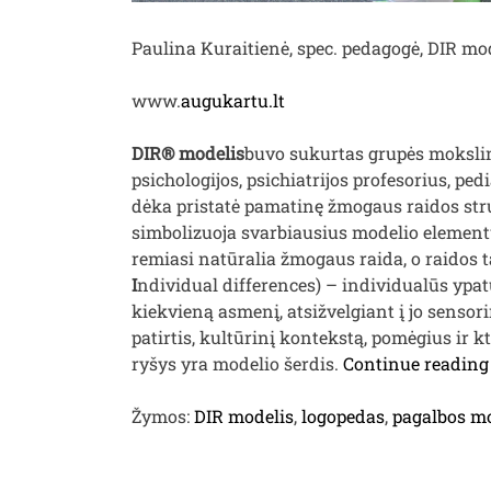
Paulina Kuraitienė, spec. pedagogė, DIR mo
www.
augukartu.lt
DIR® modelis
buvo sukurtas grupės mokslin
psichologijos, psichiatrijos profesorius, pe
dėka pristatė pamatinę žmogaus raidos str
simbolizuoja svarbiausius modelio element
remiasi natūralia žmogaus raida, o raidos 
I
ndividual differences) – individualūs ypa
kiekvieną asmenį, atsižvelgiant į jo sensori
patirtis, kultūrinį kontekstą, pomėgius ir kt
ryšys yra modelio šerdis.
Continue reading
Žymos:
DIR modelis
,
logopedas
,
pagalbos m