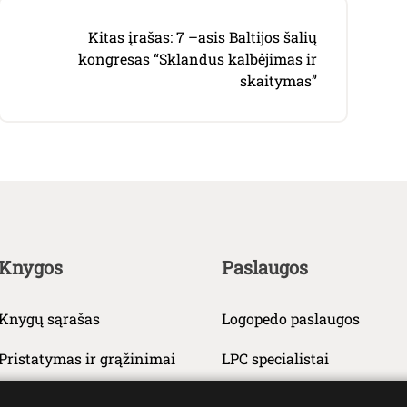
Kitas įrašas:
7 –asis Baltijos šalių
kongresas “Sklandus kalbėjimas ir
skaitymas”
Knygos
Paslaugos
Knygų sąrašas
Logopedo paslaugos
Pristatymas ir grąžinimai
LPC specialistai
Privatumo politika
1,2% parama