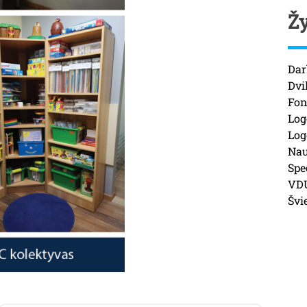
Ž
Dar
Dvi
Fon
Log
Log
Nau
Spe
VD
Švi