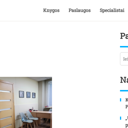
Knygos
Paslaugos
Specialistai
P
Pai
Na
K
„
p