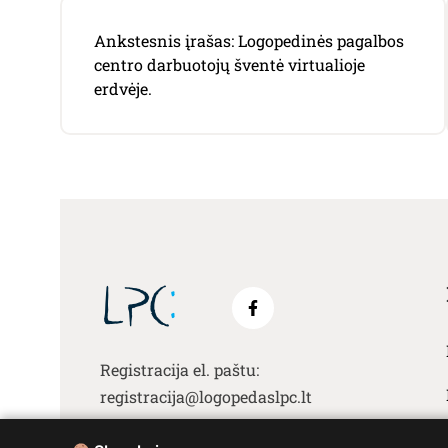
Navigacija
Ankstesnis įrašas:
Logopedinės pagalbos
tarp
centro darbuotojų šventė virtualioje
erdvėje.
įrašų
Registracija el. paštu:
registracija@logopedaslpc.lt