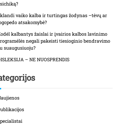
sichiką?
klandi vaiko kalba ir turtingas žodynas –tėvų ar
ogopedo atsakomybė?
odėl kalbantys žaislai ir įvairios kalbos lavinimo
rogramėlės negali pakeisti tiesioginio bendravimo
u suaugusiuoju?
DISLEKSIJA – NE NUOSPRENDIS
tegorijos
aujienos
ublikacijos
pecialistai