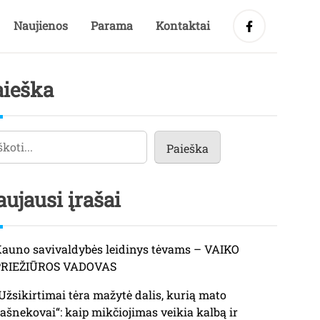
Naujienos
Parama
Kontaktai
aieška
eška
Paieška
ujausi įrašai
auno savivaldybės leidinys tėvams – VAIKO
PRIEŽIŪROS VADOVAS
Užsikirtimai tėra mažytė dalis, kurią mato
ašnekovai“: kaip mikčiojimas veikia kalbą ir