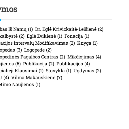
ymos
bas Iš Namų
(1)
Dr. Eglė Krivickaitė-Leišienė
(2)
kalbystė
(2)
Eglė Žvikienė
(1)
Fonacija
(1)
acijos Intervalų Modifikavimas
(2)
Knyga
(1)
opedas
(3)
Logopede
(2)
opedinės Pagalbos Centras
(2)
Mikčiojimas
(4)
jienos
(6)
Publikacija
(2)
Publikacijos
(4)
cialieji Klausimai
(1)
Stovykla
(1)
Ugdymas
(2)
U
(4)
Vilma Makauskienė
(7)
etimo Naujienos
(1)