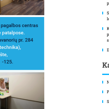
p
S
l
K
p
s
Ka
N
P
S